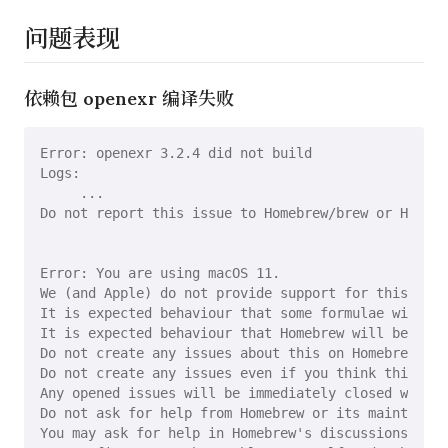
问题表现
依赖包 openexr 编译失败
Error: openexr 3.2.4 did not build

Logs:

     ...

Do not report this issue to Homebrew/brew or Homebr
Error: You are using macOS 11.

We (and Apple) do not provide support for this old 
It is expected behaviour that some formulae will fa
It is expected behaviour that Homebrew will be bugg
Do not create any issues about this on Homebrew's G
Do not create any issues even if you think this mes
Any opened issues will be immediately closed withou
Do not ask for help from Homebrew or its maintainer
You may ask for help in Homebrew's discussions but 