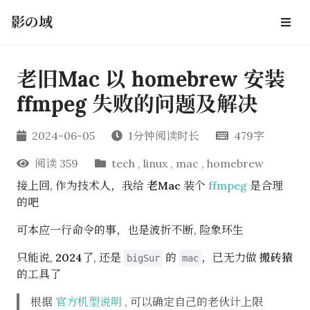
影の域
老旧Mac 以 homebrew 安装
ffmpeg 失败的问题及解决
2024-06-05
1分钟阅读时长
479字
阅读
359
tech
,
linux
,
mac
,
homebrew
接上回, 作为技术人，我给
老Mac
装个
ffmpeg
是合理
的吧
可本应一行命令的事，也是波折不断, 险象环生
只能说,
2024
了, 还是
的
，已无力做
搬砖猿
bigSur
mac
的工具了
根据
官方机型说明
, 可以确定自己的老伙计上限