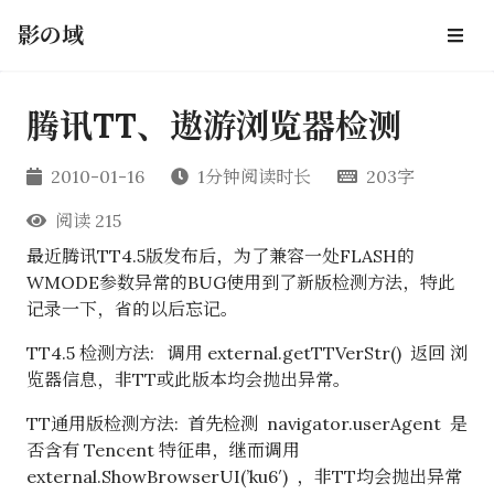
影の域
腾讯TT、遨游浏览器检测
2010-01-16
1分钟阅读时长
203字
阅读
215
最近腾讯TT4.5版发布后，为了兼容一处FLASH的
WMODE参数异常的BUG使用到了新版检测方法，特此
记录一下，省的以后忘记。
TT4.5 检测方法: 调用 external.getTTVerStr() 返回 浏
览器信息，非TT或此版本均会抛出异常。
TT通用版检测方法: 首先检测 navigator.userAgent 是
否含有 Tencent 特征串，继而调用
external.ShowBrowserUI(’ku6′) ，非TT均会抛出异常