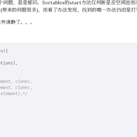
，甚是郁闷。Sortables的start方法仅判断是否空闲进
(带来的问题很多)，而看了办法发现，找到的唯一办法仍旧是打
界清静了。。。
s({

tions],

ment, clone),

ment, clone),

(element),*/