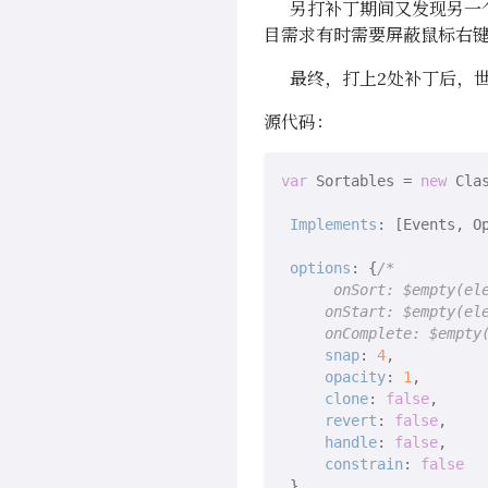
另打补丁期间又发现另一个问题
目需求有时需要屏蔽鼠标右键
最终，打上2处补丁后，世
源代码：
var
 Sortables = 
new
 Clas
Implements
: [Events, Op
options
: {
/*

      onSort: $empty(ele
     onStart: $empty(ele
     onComplete: $empty
snap
: 
4
,

opacity
: 
1
,

clone
: 
false
,

revert
: 
false
,

handle
: 
false
,

constrain
: 
false
 },
