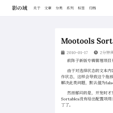
影の域
关于
文章
分类
系列
标签
归档
Mootools So
2010-01-17
2分钟
前阵子新版专辑管理项目开发
由于对选择状态的文本内容
作状态，这样会导致这个拖放程序
解决此类问题，默认值为fals
然而郁闷的是，开发时才发现，So
Sortables没有给出配置项用
丁了。