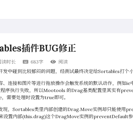
rtables插件BUG修正
阅读时长
683字
阅读
中碰到比较郁闷的问题，经测试最终决定给Sortables打个
、连接和图片等进行拖放操作会触发系统的默认动作，例如ie
执行失败，所以Mootools 的Drag基类配置里其实有preven
e，需要处理时设置为true即可。
rtables类里内部创建的Drag.Move实例却只能使用preve
来设置内部(this.drag)这个DragMove实例的preventDef