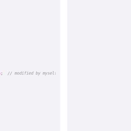
n
;  
// modified by myself