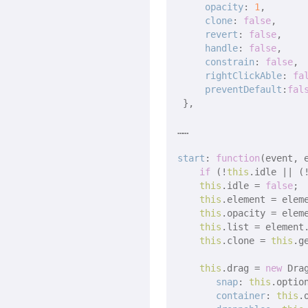
opacity
: 
1
,

clone
: 
false
,

revert
: 
false
,

handle
: 
false
,

constrain
: 
false
,

rightClickAble
: 
fa
preventDefault
:
fal
 },

……

start
: 
function
(
event, 
if
 (!
this
.idle || (
this
.idle = 
false
;

this
.element = eleme
this
.opacity = elem
this
.list = element.
this
.clone = 
this
.g
this
.drag = 
new
 Dra
snap
: 
this
.option
container
: 
this
.