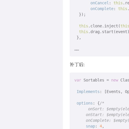
onCancel
: 
this
.r
onComplete
: 
this
  });

this
.clone.inject(
thi
this
.drag.start(event)
 },

补丁后:
var
 Sortables = 
new
 Clas
Implements
: [Events, Op
options
: {
/*

      onSort: $empty(ele
     onStart: $empty(ele
     onComplete: $empty
snap
: 
4
,
