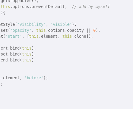
.getDroppables(),

!
this
.options.preventDefault,  
// add by myself
(
)
{



etStyle(
'visibility'
, 
'visible'
);

.set(
'opacity'
, 
this
.options.opacity || 
0
);

nt(
'start'
, [
this
.element, 
this
.clone]);

sert.bind(
this
),

eset.bind(
this
),

.end.bind(
this
)

s
.element, 
'before'
);

;
