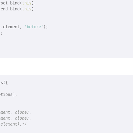
eset.bind(
this
),

.end.bind(
this
)

s
.element, 
'before'
);

;

s({

tions],

ment, clone),

ment, clone),

(element),*/