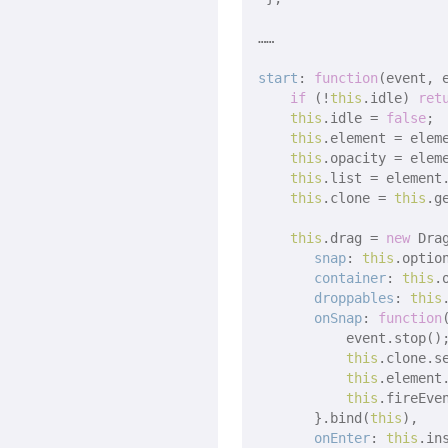
……

start
: 
function
(
event, 
if
 (!
this
.idle) 
ret
this
.idle = 
false
;

this
.element = eleme
this
.opacity = elem
this
.list = element.
this
.clone = 
this
.g
this
.drag = 
new
 Dra
snap
: 
this
.option
container
: 
this
.
droppables
: 
this
onSnap
: 
function
           event.stop();
this
.clone.s
this
.element
this
.fireEve
       }.bind(
this
),

onEnter
: 
this
.in