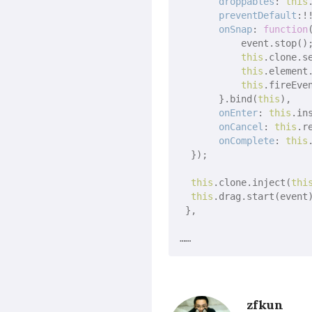
droppables
: 
this
preventDefault
:!
onSnap
: 
function
           event.stop();
this
.clone.s
this
.element
this
.fireEve
       }.bind(
this
),

onEnter
: 
this
.in
onCancel
: 
this
.r
onComplete
: 
this
  });

this
.clone.inject(
thi
this
.drag.start(event)
 },

zfkun