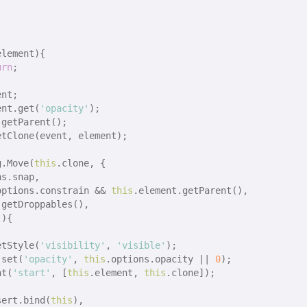
element
)
{

urn
;

nt;

ent.get(
'opacity'
);

getParent();

etClone(event, element);

g.Move(
this
.clone, {

s.snap,

options.constrain && 
this
.element.getParent(),

.getDroppables(),

(
)
{



etStyle(
'visibility'
, 
'visible'
);

.set(
'opacity'
, 
this
.options.opacity || 
0
);

nt(
'start'
, [
this
.element, 
this
.clone]);

sert.bind(
this
),
