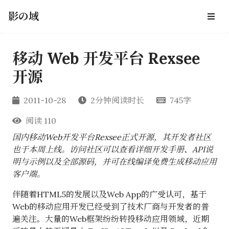
影の域
移动 Web 开发平台 Rexsee
开源
2011-10-28
2分钟阅读时长
745字
阅读
110
国内移动Web开发平台Rexsee正式开源，其开发者社区
也于本周上线。访问社区可以查看详细开发手册、API说
明与示例以及全部源码，并可在线编译免费生成移动应用
客户端。
伴随着HTML5的发展以及Web App的广受认可，基于
Web的移动应用开发已经受到了技术厂商与开发者的普
遍关注。大量的Web框架纷纷转投移动应用领域，近期