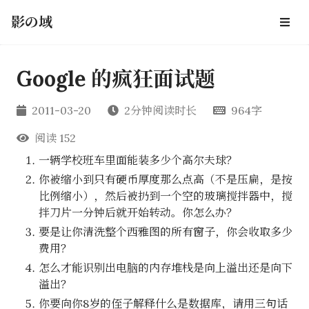
影の域
Google 的疯狂面试题
2011-03-20
2分钟阅读时长
964字
阅读
152
一辆学校班车里面能装多少个高尔夫球？
你被缩小到只有硬币厚度那么点高（不是压扁，是按
比例缩小），然后被扔到一个空的玻璃搅拌器中，搅
拌刀片一分钟后就开始转动。你怎么办？
要是让你清洗整个西雅图的所有窗子，你会收取多少
费用？
怎么才能识别出电脑的内存堆栈是向上溢出还是向下
溢出？
你要向你8岁的侄子解释什么是数据库，请用三句话