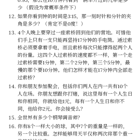
0.95，那么在10分钟内看到一辆车开过的几率是多
少 （假设为常概率条件下）
如果你看到钟的时间是3:15，那一刻时针和分针的夹
角是多少？（肯定不是0度！）
4个人晚上要穿过一座索桥回到他们的营地。可惜他
们手上只有一支只能再坚持17分钟的手电筒。通过索
桥必须要拿着手电，而且索桥每次只能撑得起两个人
的份量。这四个人过索桥的速度都不一样，第一个走
过索桥需要1分钟，第二个2分钟，第三个5分钟，最
慢的那个要10分钟。他们怎样才能在17分钟内全部走
过索桥？
你和朋友参加聚会，包括你们两人在内一共有10个
人在场。你朋友想跟你打赌，说这里每有一个人生日
和你相同，你就给他1元，每有一个人生日和你不
同，他给你2元。你会接受么？
全世界有多少个钢琴调音师？
你有8个一样大小的球，其中7个的重量是一样的，
另一个比较重。怎样能够用天平仅称两次将那个重一