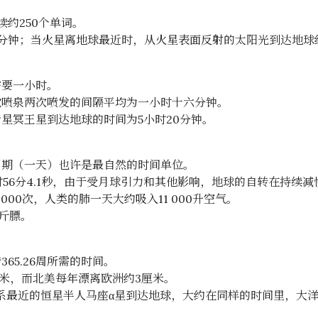
。
读约250个单词。
分钟；当火星离地球最近时，从火星表面反射的太阳光到达地球
需要一小时。
歇喷泉两次喷发的间隔平均为一小时十六分钟。
星冥王星到达地球的时间为5小时20分钟。
周期（一天）也许是最自然的时间单位。
时56分4.1秒，由于受月球引力和其他影响，地球的自转在持续减
000次，人类的肺一天大约吸入11 000升空气。
公斤膘。
65.26周所需的时间。
毫米，而北美每年漂离欧洲约3厘米。
阳系最近的恒星半人马座α星到达地球，大约在同样的时间里，大