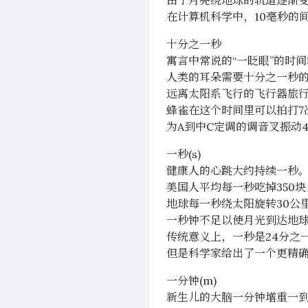
由于月亮绕地球的轨道逐渐
在计算机科学中，10毫秒的间隔
十分之一秒
寓言中常说的“一眨眼”的时
人类的耳朵需要十分之一秒
远离太阳系飞行的飞行器旅行
蜂雀在这个时间里可以拍打7
为A到中C定调的调音叉振动
一秒(s)
健康人的心跳大约持续一秒
美国人平均每一秒吃掉350
地球每一秒绕太阳旋转30公
一秒钟不足以使月光到达地球（
传统意义上，一秒是24分之一
但是科学家给出了一个更精确的
一分钟(m)
新生儿的大脑一分钟增重一