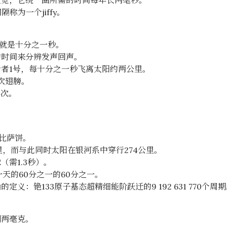
变宽，它绕一圈所需的时间每年长两毫秒。
称为一个jiffy。
间就是十分之一秒。
的时间来分辨发声回声。
者1号，每十分之一秒飞离太阳约两公里。
次翅膀。
4次。
。
块比萨饼。
里，而与此同时太阳在银河系中穿行274公里。
需1.3秒）。
天的60分之一的60分之一。
定义：铯133原子基态超精细能阶跃迁的9 192 631 770个
到两毫克。