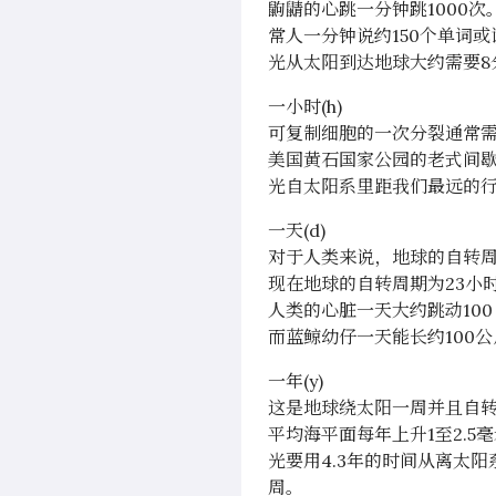
鼩鼱的心跳一分钟跳1000次
常人一分钟说约150个单词或
光从太阳到达地球大约需要8
一小时(h)
可复制细胞的一次分裂通常
美国黄石国家公园的老式间
光自太阳系里距我们最远的行
一天(d)
对于人类来说，地球的自转
现在地球的自转周期为23小
人类的心脏一天大约跳动100 
而蓝鲸幼仔一天能长约100
一年(y)
这是地球绕太阳一周并且自转3
平均海平面每年上升1至2.5
光要用4.3年的时间从离太
周。