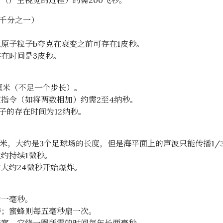
（产生视觉的过程）约需200飞秒。
的千分之一）
。
原子粒子b夸克在衰变之前可存在1皮秒。
在时间是3皮秒。
厘米（不足一个步长）。
指令（如将两数相加）约需2至4纳秒。
子的存在时间为12纳秒。
0米，大约是3个足球场的长度，但是海平面上的声波只能传播1/
约持续1微秒。
大约24微秒开始爆炸。
为一毫秒。
膀；蜜蜂则每五毫秒扇一次。