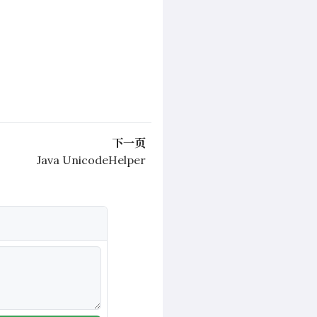
下一页
Java UnicodeHelper