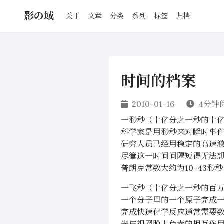
影の域
关于
文章
分类
系列
标签
归档
时间的档案
2010-01-16
4分钟
一渺秒（十亿分之一秒的十
科学家是用渺秒来对瞬时事
研究人员已经用稳定的高速激
尽管这一时间间隔短得无法
普朗克常数大约为10-43
一飞秒（十亿分之一秒的百
一个分子里的一个原子完成一
完成快速化学反应通常需要