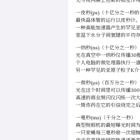
光与视网膜上色素的相互作用
一皮秒(ps)（十亿分之一秒
最快晶体管的运行以皮秒计
一种高能加速器产生的罕见亚
室温下水分子间氢键的平均存
一纳秒(ns)（十亿分之一秒）
光在真空中一纳秒仅传播30
个人电脑的微处理器执行一道
另一种罕见的亚原子粒子K介
一微秒(μs)（百万分之一秒）
光在这个时间里可以传播30
高速的商业频闪仪闪烁一次大
一筒炸药在它的引信烧完之后
一毫秒(ms)（千分之一秒）
典型照相机的最短曝光时间
一只家蝇每三毫秒扇一次翅