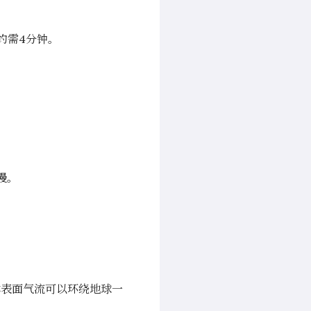
约需4分钟。
慢。
洋表面气流可以环绕地球一