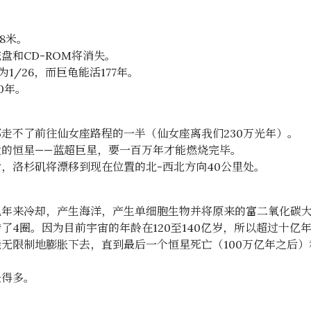
8米。
盘和CD-ROM将消失。
1/26，而巨龟能活177年。
0年。
走不了前往仙女座路程的一半（仙女座离我们230万光年）。
的恒星——蓝超巨星，要一百万年才能燃烧完毕。
，洛杉矶将漂移到现在位置的北-西北方向40公里处。
亿年来冷却，产生海洋，产生单细胞生物并将原来的富二氧化碳
了4圈。因为目前宇宙的年龄在120至140亿岁，所以超过十亿
无限制地膨胀下去，直到最后一个恒星死亡（100万亿年之后）和
长得多。