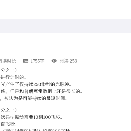
阅读时长
1755字
阅读
253
亿分之一）
件进行计时的。
光产生了仅持续250渺秒的光脉冲。
想像，但是和普朗克常数相比还是很长的。
渺秒，被认为是可能持续的最短时间。
万分之一）
次典型振动需要10到100飞秒。
数百飞秒。