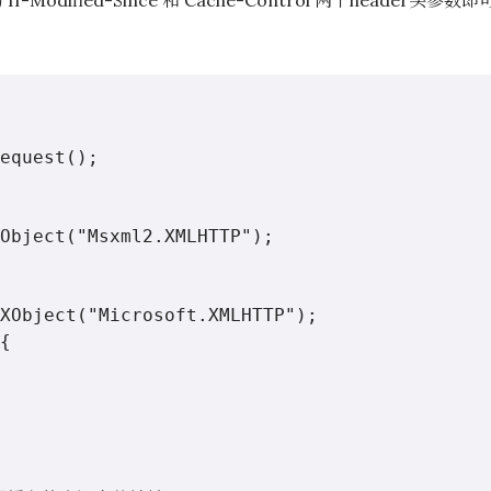
Modified-Since 和 Cache-Control 两个header头参数即
equest();

Object("Msxml2.XMLHTTP");

XObject("Microsoft.XMLHTTP");

{
