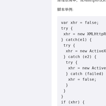
原理很简单，使用http协议的 If-
脚本举例:
var xhr = false;

try {

 xhr = new XMLHttpR
} catch(e1) {

 try {

  xhr = new ActiveX
 } catch (e2) {

  try {

   xhr = new Active
  } catch (failed) 
   xhr = false;

  }

 }

}

if (xhr) {
