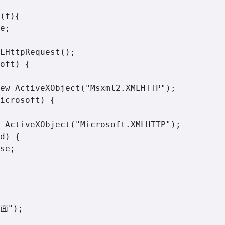
(f){

e;

LHttpRequest();

oft) {

ew ActiveXObject("Msxml2.XMLHTTP");

icrosoft) {

 ActiveXObject("Microsoft.XMLHTTP");

d) {

se;

面");
