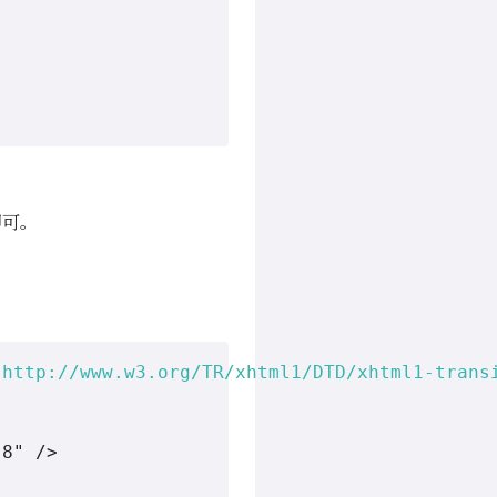
即可。
"
http://www.w3.org/TR/xhtml1/DTD/xhtml1-trans
8" />
