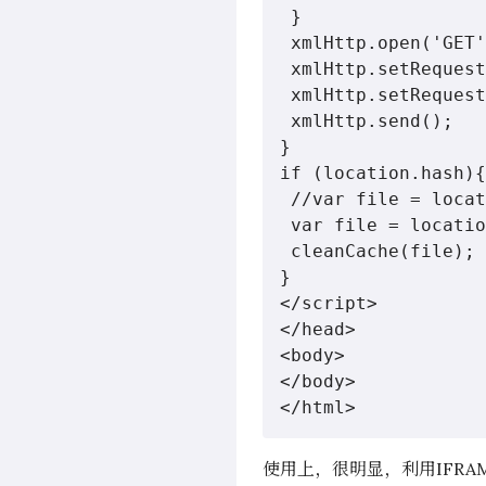
 }

 xmlHttp.open('GET'
 xmlHttp.setRequest
 xmlHttp.setRequest
 xmlHttp.send();

}

if (location.hash){

 //var file = locat
 var file = locatio
 cleanCache(file);

}

</script>

</head>

<body>

</body>

</html>
使用上，很明显，利用IFR