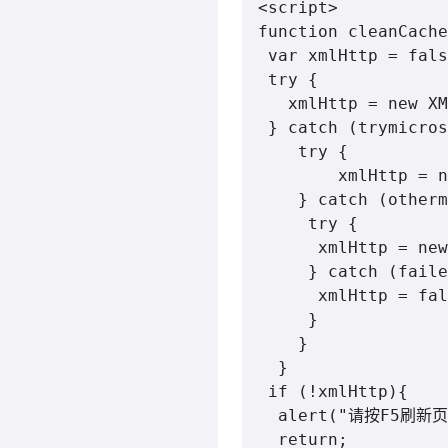
<script>

function cleanCache
 var xmlHttp = fals
 try {

   xmlHttp = new XM
 } catch (trymicros
    try {

        xmlHttp = n
    } catch (otherm
     try {

      xmlHttp = new
     } catch (faile
      xmlHttp = fal
     }

    }

  }

 if (!xmlHttp){

  alert("请按F5刷新页
  return;
