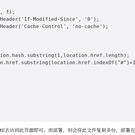
, f);

Header('If-Modified-Since', '0');

Header('Cache-Control', 'no-cache');

ion.hash.substring(1,location.href.length);

n.href.substring(location.href.indexOf("#")+1
AME去访问此页面即可。而部署，则会将此文件复制多份，部署