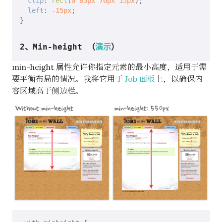
clip
: 
rect
(
0
85px
70px
15px
);

left
: -
15px
;

2、Min-height （
演示
）
min-height 属性允许你指定元素的最小高度，适用于需
要平衡布局的情况。我将它用于
Job 面板
上，以确保内
容区域高于侧边栏。