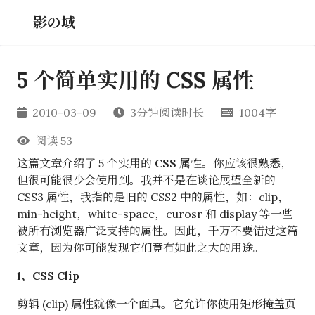
影の域
5 个简单实用的 CSS 属性
2010-03-09
3分钟阅读时长
1004字
阅读
53
这篇文章介绍了 5 个实用的
CSS
属性。你应该很熟悉，
但很可能很少会使用到。我并不是在谈论展望全新的
CSS3 属性，我指的是旧的 CSS2 中的属性，如：clip，
min-height，white-space，curosr 和 display 等一些
被所有浏览器广泛支持的属性。因此，千万不要错过这篇
文章，因为你可能发现它们竟有如此之大的用途。
1、CSS Clip
剪辑 (clip) 属性就像一个面具。它允许你使用矩形掩盖页