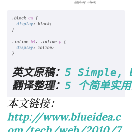
.block
em
 {

display
: block;

}

.inline
h4
, 
.inline
p
 {

display
: inline;

英文原稿：
5 Simple, 
翻译整理：
5 个简单实用
本文链接：
http://www.blueidea.c
om/tech/web/2010/7