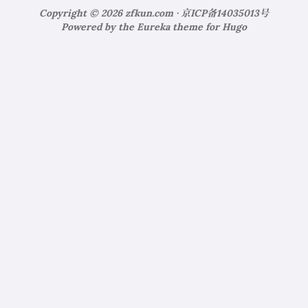
Copyright © 2026
zfkun.com
·
京ICP备14035013号
Powered by the
Eureka
theme for
Hugo